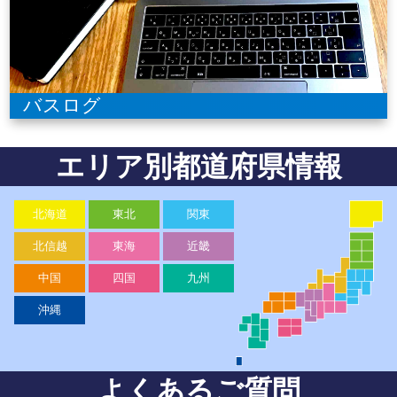
バスログ
エリア別都道府県情報
北海道
東北
関東
北海道
青森県
岩手県
秋田県
山形県
宮城県
福島県
神奈川県
群馬県
栃木県
茨城県
千葉県
埼玉県
東京都
山梨県
北信越
東海
近畿
新潟県
富山県
石川県
福井県
長野県
静岡県
愛知県
岐阜県
三重県
和歌山県
滋賀県
京都府
奈良県
大阪府
兵庫県
中国
四国
九州
岡山県
鳥取県
島根県
広島県
山口県
徳島県
香川県
愛媛県
高知県
鹿児島県
福岡県
佐賀県
大分県
熊本県
長崎県
宮崎県
沖縄
沖縄県
よくあるご質問