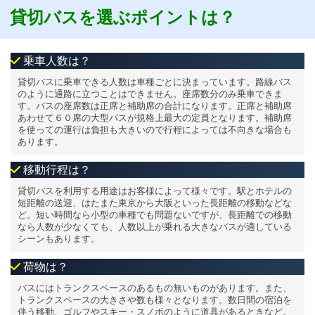
貸切バスを選ぶポイントは？
乗車人数は？
貸切バスに乗車できる人数は車種ごとに決まっています。路線バス
のように通路に立つことはできません。座席数分のみ乗車できま
す。バスの座席数は正席と補助席の合計になります。正席と補助席
あわせて６０席の大型バスが規格上最大の定員となります。補助席
を使っての運行は負担も大きいので行程によっては不向きな場合も
あります。
移動行程は？
貸切バスを利用する用途はお客様によって様々です。駅とホテルの
短距離の送迎、はたまた東京から大阪といった長距離の移動などな
ど。短い時間なら小型の車種でも問題ないですが、長距離での移動
なら人数が少なくても、人数以上が乗れる大きなバスが適している
シーンもあります。
荷物は？
バスにはトランクスペースのあるもの無いものがあります。また、
トランクスペースの大きさや数も様々となります。数日間の宿泊を
伴う移動、ゴルフやスキー・スノボのように道具があるときなど。