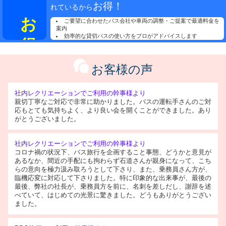
お得！
れているから
お得
ご要望に合わせたバス会社や車両の調整・ご提案で最適料金を
案内
効率的な貸切バスの使い方をプロがアドバイスします
お客様の声
社内レクリエーションでご利用の幹事様より
親切丁寧なご対応で非常に助かりました。バスの運転手さんのご対
応もとても気持ちよく、より良い会を開くことができました。あり
がとうございました。
社内レクリエーションでご利用の幹事様より
コロナ禍の状況下、バス旅行を企画すること事態、どうかと意見が
あるなか、間近の手配にも拘わらず石道さんが親身になって、こち
らの意向を極力汲み取ろうとして下さり、また、乗務員さん方が、
臨機応変に対応して下さりました。特に印象的な出来事が、最後の
最後、弊社の社長が、乗務員方を前に、名刺を差しだし、謝辞を述
べていて、はじめての光景に驚きました。どうもありがとうござい
ました。