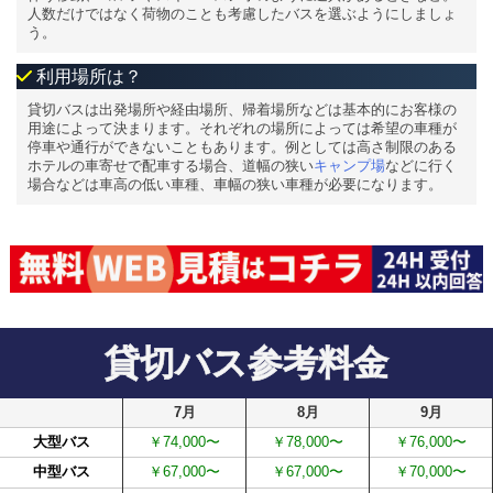
人数だけではなく荷物のことも考慮したバスを選ぶようにしましょ
う。
利用場所は？
貸切バスは出発場所や経由場所、帰着場所などは基本的にお客様の
用途によって決まります。それぞれの場所によっては希望の車種が
停車や通行ができないこともあります。例としては高さ制限のある
ホテルの車寄せで配車する場合、道幅の狭い
キャンプ場
などに行く
場合などは車高の低い車種、車幅の狭い車種が必要になります。
貸切バス参考料金
7月
8月
9月
大型バス
￥74,000〜
￥78,000〜
￥76,000〜
中型バス
￥67,000〜
￥67,000〜
￥70,000〜