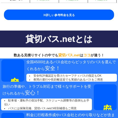
詳しい参考料金を見る
貸切バス.netとは
貸切バス.net
ココ
数ある見積りサイトの中でも
は
が違う！
全国4500社あるバス会社からピッタリのバスを選んで
安全！
くれるから
安全性評価認定を受けたセーフティバスの指定もOK
夜間の運行や長距離送迎でも実績のあるバスをご用意
旅行の準備や、トラブル対応まで様々なサポートを受
安心！
けられるから
駐車場・運転手の宿泊手配、スケジュール調整等の面倒もお手
伝い
バスには保険完備、貸切バス.netの特別補償もご用意
料金に行程表作成やバス会社とのやり取りなどが含ま