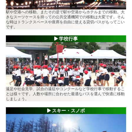
駅や空港への移動、またその逆で駅や空港からホテルまでの移動。大
きなスーツケースを持っての公共交通機関での移動は大変です。そん
な時はトランクスペースや座席を自由に使える貸切バスがもってこい
です。
学校行事
遠足や社会見学、試合の遠征やコンクールなど学校行事で移動するこ
とは様々です。人数や場所に合わせた最適なバスを選んで快適に移動
しましょう。
スキー・スノボ