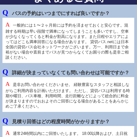
バスの予約はいつまでにすれば良いですか？
一般的には１〜２ヶ月前には予約を済ませておくと安心です。混
雑する時期は早い段階で満車になってしまうことも多いですし、空車
が少なくなってくると料金が割高になります。また日程やエリアによ
ってはどこも満車回答になる場合があります。 貸切バス.netには日本
全国の貸切バス会社ネットワークがございます。万一、利用日まで余
裕がない場合や直前までバスが見つからなくてお困りの際も是非ご相
談ください。
詳細が決まっていなくても問い合わせは可能ですか？
是非お問い合わせくださいませ。 経験豊富なスタッフと相談しな
がらご利用内容を計画いただけます。 ただし、貸切バスは利用する時
期や曜日、バス車種、利用時間、走行距離などによって総合的に料金
が決まりますのでおおよそのご回答になる場合があることをあらかじ
めご了承ください。
見積り回答はどの程度時間がかかりますか？
通常24時間以内にご回答いたします。 18:00以降および、土日祝