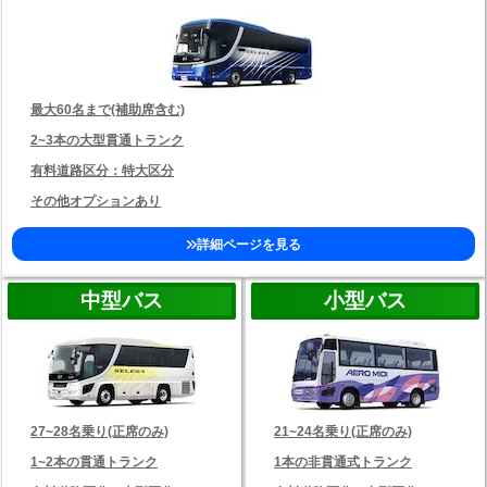
最大60名まで(補助席含む)
2~3本の大型貫通トランク
有料道路区分：特大区分
その他オプションあり
詳細ページを見る
中型バス
小型バス
27~28名乗り(正席のみ)
21~24名乗り(正席のみ)
1~2本の貫通トランク
1本の非貫通式トランク