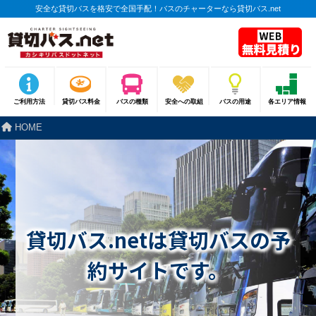
安全な貸切バスを格安で全国手配！バスのチャーターなら貸切バス.net
ご利用方法
貸切バス料金
バスの種類
安全への取組
バスの用途
各エリア情報
HOME
貸切バス.netは貸切バスの予
約サイトです。