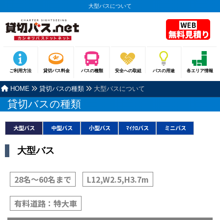
大型バスについて
ご利用方法
貸切バス料金
バスの種類
安全への取組
バスの用途
各エリア情報
HOME
貸切バスの種類
大型バスについて
貸切バスの種類
大型バス
中型バス
小型バス
ﾏｲｸﾛバス
ミニバス
大型バス
28名〜60名まで
L12,W2.5,H3.7m
有料道路：特大車