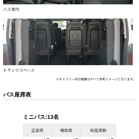
バス車内
トランクスペース
バス座席表
ミニバス:13名
正座席
補助席
総座席数