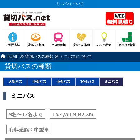
ミニバスについて
ご利用方法
貸切バス料金
バスの種類
安全への取組
バスの用途
各エリア情報
HOME
貸切バスの種類
ミニバスについて
貸切バスの種類
大型バス
中型バス
小型バス
ﾏｲｸﾛバス
ミニバス
ミニバス
9名〜13名まで
L5.4,W1.9,H2.3m
有料道路：中型車