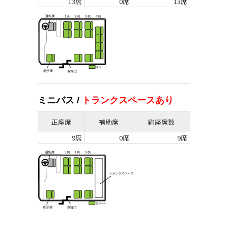
13席
0席
13席
ミニバス /
トランクスペースあり
正座席
補助席
総座席数
9席
0席
9席