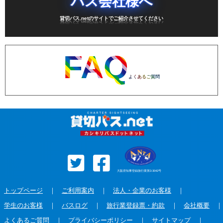
バス会社様へ
貸切バス.netのサイトでご紹介させてください
FAQ
よくあるご質問
大阪府知事登録旅行業第3-3042号
トップページ
｜
ご利用案内
｜
法人・企業のお客様
｜
学生のお客様
｜
バスログ
｜
旅行業登録票・約款
｜
会社概要
｜
よくあるご質問
｜
プライバシーポリシー
｜
サイトマップ
｜