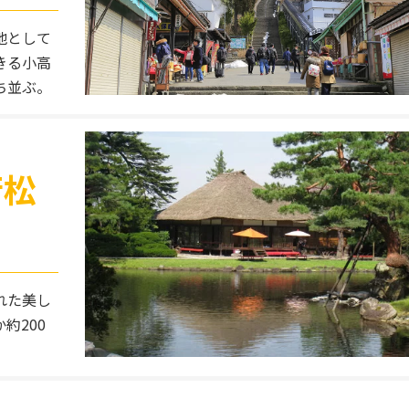
地として
きる小高
ち並ぶ。
若松
れた美し
約200
。