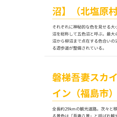
沼】（北塩原
それぞれに神秘的な色を見せる大小
沼を総称して五色沼と呼ぶ。最大
沼から柳沼まで点在する色合いの
る遊歩道が整備されている。
磐梯吾妻スカ
イン（福島市
全長約29kmの観光道路。次々と
る景色は「吾妻八景」と呼ばれ観