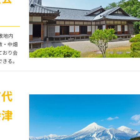
敷地内
敷・中畑
ており会
できる。
苗代
会津