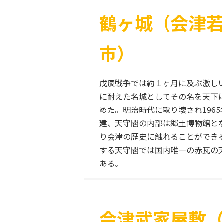
鶴ヶ城（会津
市）
戊辰戦争では約１ヶ月に及ぶ激し
に耐えた名城としてその名を天下
めた。明治時代に取り壊され1965
建、天守閣の内部は郷土博物館と
り会津の歴史に触れることができ
する天守閣では国内唯一の赤瓦の
ある。
会津武家屋敷