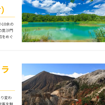
村）
10余の
の毘沙門
沼をめぐ
イラ
）
移り変わ
光客を魅