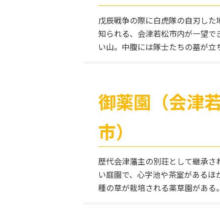
戊辰戦争の際に白虎隊の自刃した
知られる、会津若松市内が一望で
い山。中腹には隊士たちの墓が立
御薬園（会津
市）
歴代会津藩主の別荘として継承さ
い庭園で、心字池や茶室があるほか
種の草が栽培される薬草園がある