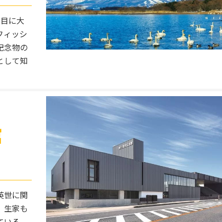
番目に大
フィッシ
記念物の
として知
館
英世に関
。生家も
ている。