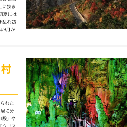
士に挟ま
、初夏には
き乱れ訪
年9月か
田村
創られた
三層に分
御殿」や
「クリス