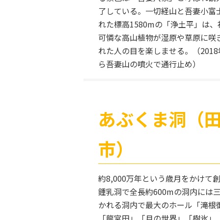
了している。一切経山と吾妻小富
れた標高1580mの「浄土平」は
可憐な高山植物が湿原や草原に咲
れた人の目を楽しませる。（2018
ら吾妻山の噴火で通行止め）
あぶくま洞（
市）
約8,000万年という歳月をかけて
鍾乳洞で全長約600mの洞内には
かれる洞内で最大のホール「滝根
「龍宮田」「月の世界」「樹氷」