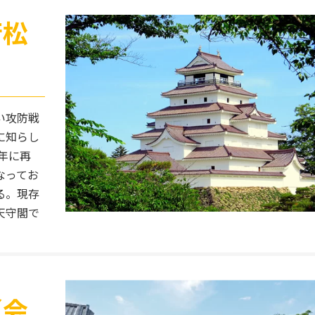
若松
い攻防戦
に知らし
年に再
なってお
る。現存
天守閣で
（会