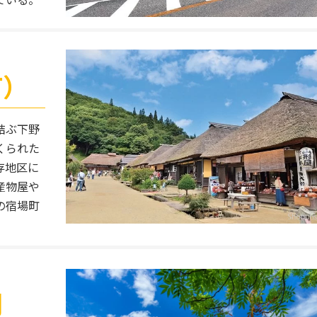
町）
結ぶ下野
くられた
存地区に
産物屋や
の宿場町
門