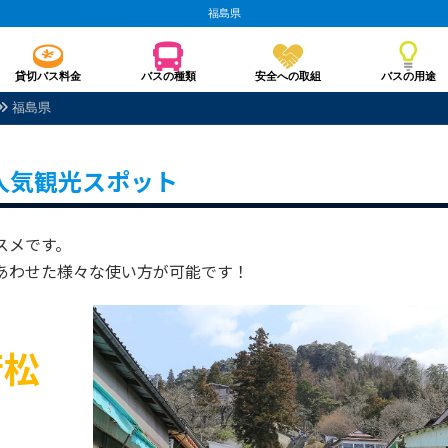
福島県
貸切バス料金
バスの種類
安全への取組
バスの用途
福島県
人気観光スポット
スメです。
あわせた様々な使い方が可能です！
若松