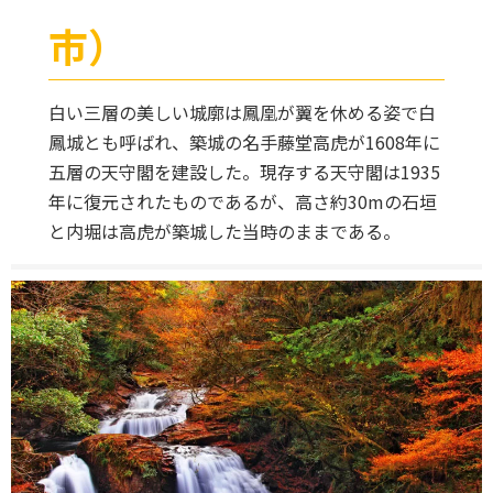
市）
白い三層の美しい城廓は鳳凰が翼を休める姿で白
鳳城とも呼ばれ、築城の名手藤堂高虎が1608年に
五層の天守閣を建設した。現存する天守閣は1935
年に復元されたものであるが、高さ約30mの石垣
と内堀は高虎が築城した当時のままである。