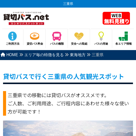
三重県
ご利用方法
貸切バス料金
バスの種類
安全への取組
バスの用途
各エリア情報
HOME
エリア毎の特徴を見る
東海地方
三重県
貸切バスで行く三重県の人気観光スポット
三重県での移動には貸切バスがオススメです。
ご人数、ご利用用途、ご行程内容にあわせた様々な使い
方が可能です！