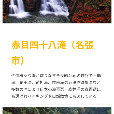
赤目四十八滝（名張
市）
代償様々な滝が織りなす全長約4kmの峡谷で不動
滝、布曳滝、荷担滝、琵琶滝の五瀑や雛壇滝など
多数の滝により日本の滝百選、森林浴の森百選に
も選ばれハイキングや自然散策にも適している。