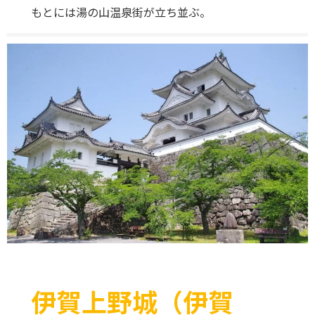
もとには湯の山温泉街が立ち並ぶ。
伊賀上野城（伊賀