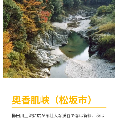
奥香肌峡（松坂市）
櫛田川上流に広がる壮大な渓谷で春は新緑、秋は