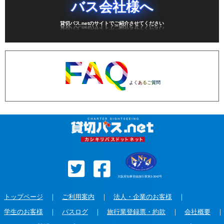
バス会社様へ
貸切バス.netのサイトでご紹介させてください
FAQ
よくあるご質問
大阪府知事登録旅行業第3-3042号
トップページ
｜
ご利用案内
｜
法人・企業のお客様
｜
学生のお客様
｜
バスログ
｜
旅行業登録票・約款
｜
会社概要
｜