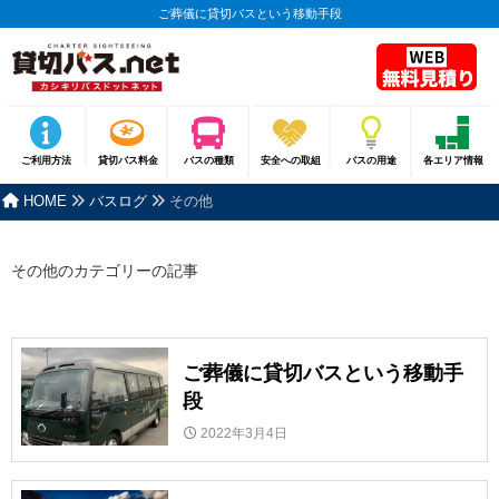
ご葬儀に貸切バスという移動手段
ご利用方法
貸切バス料金
バスの種類
安全への取組
バスの用途
各エリア情報
HOME
バスログ
その他
その他のカテゴリーの記事
ご葬儀に貸切バスという移動手
段
2022年3月4日