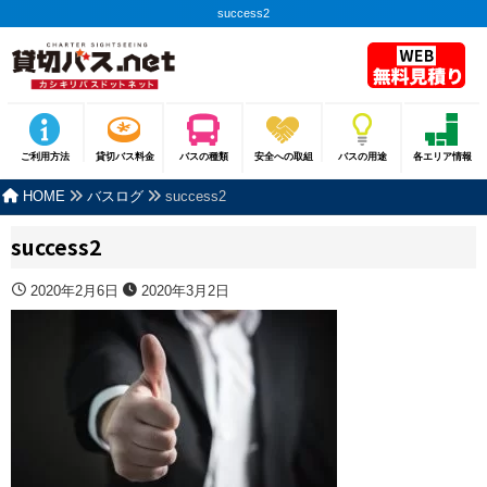
success2
ご利用方法
貸切バス料金
バスの種類
安全への取組
バスの用途
各エリア情報
HOME
バスログ
success2
success2
2020年2月6日
2020年3月2日