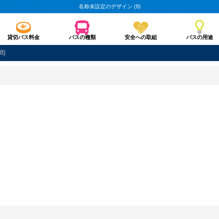
名称未設定のデザイン (8)
貸切バス料金
バスの種類
安全への取組
バスの用途
8)