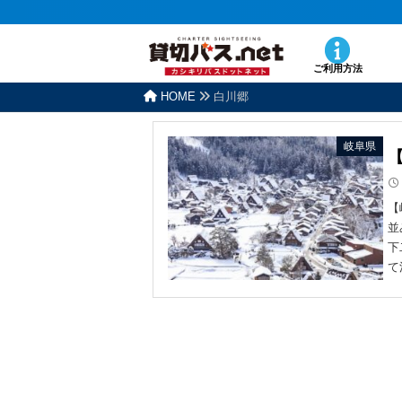
ご利用方法
HOME
白川郷
岐阜県
【
並
下
て