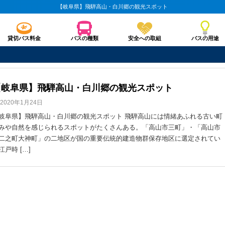
【岐阜県】飛騨高山・白川郷の観光スポット
貸切バス料金
バスの種類
安全への取組
バスの用途
【岐阜県】飛騨高山・白川郷の観光スポット
2020年1月24日
岐阜県】飛騨高山・白川郷の観光スポット 飛騨高山には情緒あふれる古い町
みや自然を感じられるスポットがたくさんある。「高山市三町」・「高山市
二之町大神町」の二地区が国の重要伝統的建造物群保存地区に選定されてい
江戸時 […]