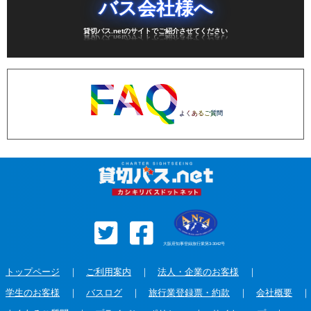
バス会社様へ
貸切バス.netのサイトでご紹介させてください
FAQ
よくあるご質問
大阪府知事登録旅行業第3-3042号
トップページ
｜
ご利用案内
｜
法人・企業のお客様
｜
学生のお客様
｜
バスログ
｜
旅行業登録票・約款
｜
会社概要
｜