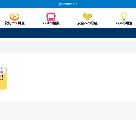
gotobnner11
貸切バス料金
バスの種類
安全への取組
バスの用途