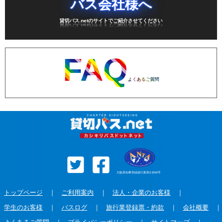
バス会社様へ
貸切バス.netのサイトでご紹介させてください
FAQ
よくあるご質問
大阪府知事登録旅行業第3-3042号
トップページ
｜
ご利用案内
｜
法人・企業のお客様
｜
学生のお客様
｜
バスログ
｜
旅行業登録票・約款
｜
会社概要
｜