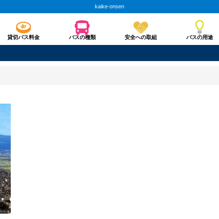
kaike-onsen
貸切バス料金
バスの種類
安全への取組
バスの用途